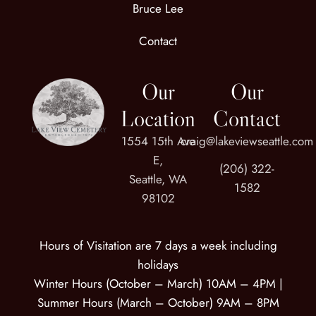
Bruce Lee
Contact
Our
Our
Location
Contact
1554 15th Ave
craig@lakeviewseattle.com​
E,
(206) 322-
Seattle, WA
1582
98102
Hours of Visitation are 7 days a week including
holidays
Winter Hours (October – March) 10AM – 4PM |
Summer Hours (March – October) 9AM – 8PM