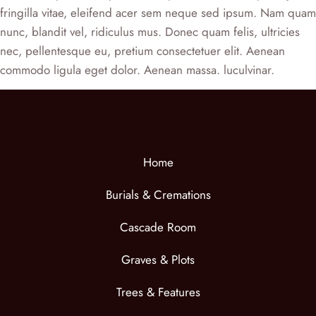
fringilla vitae, eleifend acer sem neque sed ipsum. Nam quam
nunc, blandit vel, ridiculus mus. Donec quam felis, ultricies
nec, pellentesque eu, pretium consectetuer elit. Aenean
commodo ligula eget dolor. Aenean massa. luculvinar.
Home
Burials & Cremations
Cascade Room
Graves & Plots
Trees & Features